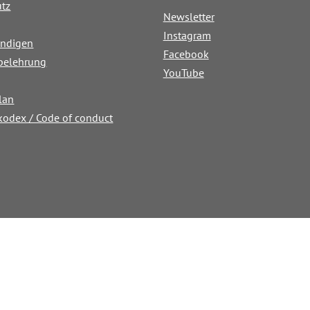
utz
Newsletter
Instagram
ündigen
Facebook
belehrung
YouTube
lan
kodex / Code of conduct