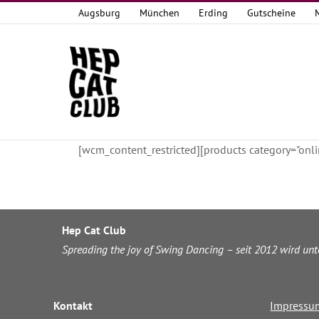
Zum
Augsburg
München
Erding
Gutscheine
Inhalt
springen
[wcm_content_restricted][products category="on
Hep Cat Club
Spreading the joy of Swing Dancing – seit 2012 wird un
Kontakt
Impressu