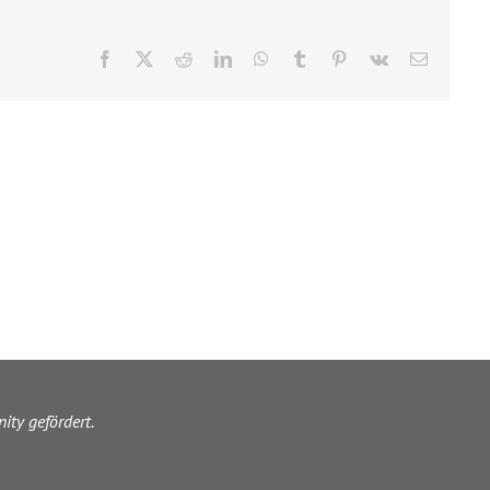
Facebook
X
Reddit
LinkedIn
WhatsApp
Tumblr
Pinterest
Vk
E-
Mail
ity gefördert.