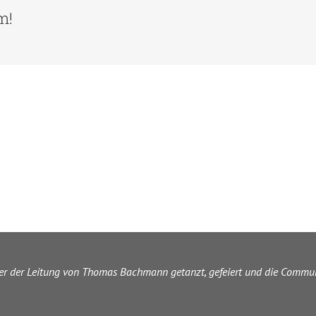
Schnupperkurs
m!
auf
der
Hochzeit
an
(als
Programmpunkt)?
ter der Leitung von Thomas Bachmann getanzt, gefeiert und die Commun