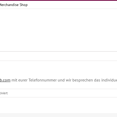
Merchandise Shop
b.com
mit eurer Telefonnummer und wir besprechen das individue
für
viert
Bietet
ihr
auch
einen