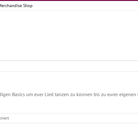
Merchandise Shop
igen Basics um euer Lied tanzen zu können bis zu eurer eigenen C
für
viert
Was
lernt
man