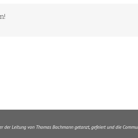
in
einem
m!
Hochzeitstanzkurs
bei
euch?
ter der Leitung von Thomas Bachmann getanzt, gefeiert und die Commun