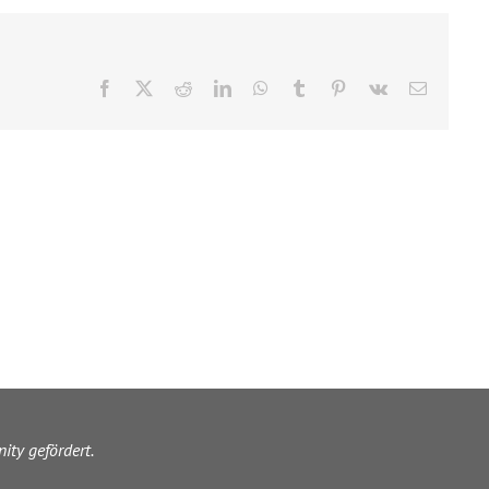
Facebook
X
Reddit
LinkedIn
WhatsApp
Tumblr
Pinterest
Vk
E-
Mail
ity gefördert.