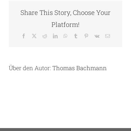
bezahlen?
Share This Story, Choose Your
Platform!
Facebook
X
Reddit
LinkedIn
WhatsApp
Tumblr
Pinterest
Vk
E-
Mail
Über den Autor:
Thomas Bachmann