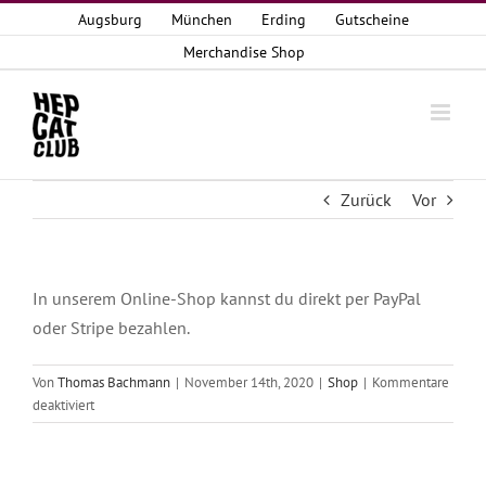
Zum
Augsburg
München
Erding
Gutscheine
Inhalt
Merchandise Shop
springen
Zurück
Vor
In unserem Online-Shop kannst du direkt per PayPal
oder Stripe bezahlen.
Von
Thomas Bachmann
|
November 14th, 2020
|
Shop
|
Kommentare
für
deaktiviert
Wie
kann
ich