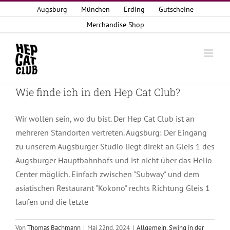
Zum
Augsburg
München
Erding
Gutscheine
Inhalt
Merchandise Shop
springen
Wie finde ich in den Hep Cat Club?
Wir wollen sein, wo du bist. Der Hep Cat Club ist an
mehreren Standorten vertreten. Augsburg: Der Eingang
zu unserem Augsburger Studio liegt direkt an Gleis 1 des
Augsburger Hauptbahnhofs und ist nicht über das Helio
Center möglich. Einfach zwischen "Subway" und dem
asiatischen Restaurant "Kokono" rechts Richtung Gleis 1
laufen und die letzte
Von
Thomas Bachmann
|
Mai 22nd, 2024
|
Allgemein
,
Swing in der