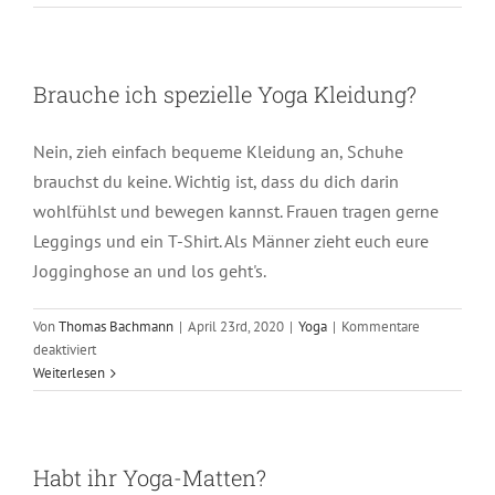
ich
mal
reinschnuppern?
Brauche ich spezielle Yoga Kleidung?
Nein, zieh einfach bequeme Kleidung an, Schuhe
brauchst du keine. Wichtig ist, dass du dich darin
wohlfühlst und bewegen kannst. Frauen tragen gerne
Leggings und ein T-Shirt. Als Männer zieht euch eure
Jogginghose an und los geht's.
Von
Thomas Bachmann
|
April 23rd, 2020
|
Yoga
|
Kommentare
für
deaktiviert
Brauche
Weiterlesen
ich
spezielle
Yoga
Kleidung?
Habt ihr Yoga-Matten?