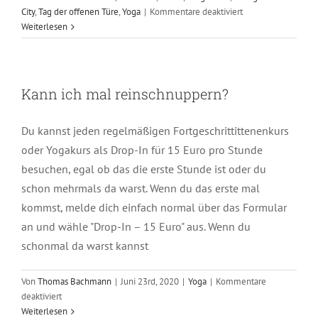
für
City
,
Tag der offenen Türe
,
Yoga
|
Kommentare deaktiviert
Wie
Weiterlesen
finde
ich
in
den
Kann ich mal reinschnuppern?
Hep
Cat
Du kannst jeden regelmäßigen Fortgeschrittittenenkurs
Club?
oder Yogakurs als Drop-In für 15 Euro pro Stunde
besuchen, egal ob das die erste Stunde ist oder du
schon mehrmals da warst. Wenn du das erste mal
kommst, melde dich einfach normal über das Formular
an und wähle "Drop-In – 15 Euro" aus. Wenn du
schonmal da warst kannst
Von
Thomas Bachmann
|
Juni 23rd, 2020
|
Yoga
|
Kommentare
für
deaktiviert
Kann
Weiterlesen