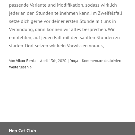
passende Variante und Modifikation, sodass wirklich
jeder an den Stunden teilnehmen kann. Im Zweifelsfall
setze dich gerne vor deiner ersten Stunde mit uns in
Verbindung, dann können wir alles besprechen. Wir
empfehlen, auf jeden Fall mit den sanften Stunden zu
starten. Dort setzen wir kein Vorwissen voraus,
für
Von
Viktor Benks
|
April 13th, 2020
|
Yoga
|
Kommentare deaktiviert
Bin
Weiterlesen
ich
zu
unbeweg
für
Yoga?
Hep Cat Club