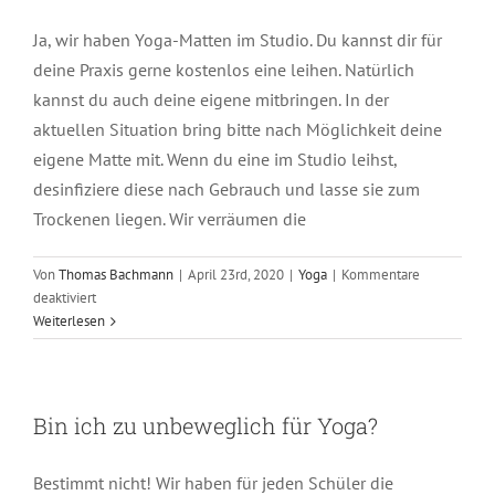
Ja, wir haben Yoga-Matten im Studio. Du kannst dir für
deine Praxis gerne kostenlos eine leihen. Natürlich
kannst du auch deine eigene mitbringen. In der
aktuellen Situation bring bitte nach Möglichkeit deine
eigene Matte mit. Wenn du eine im Studio leihst,
desinfiziere diese nach Gebrauch und lasse sie zum
Trockenen liegen. Wir verräumen die
Von
Thomas Bachmann
|
April 23rd, 2020
|
Yoga
|
Kommentare
für
deaktiviert
Habt
Weiterlesen
ihr
Yoga-
Matten?
Bin ich zu unbeweglich für Yoga?
Bestimmt nicht! Wir haben für jeden Schüler die