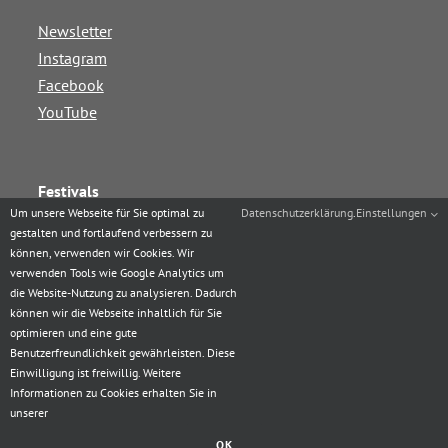
Newsletter
Instagram
Facebook
YouTube
Festivals
Um unsere Webseite für Sie optimal zu
Datenschutzerklärung
.
Einstellungen
Augsburg Jazz Rhythms
gestalten und fortlaufend verbessern zu
können, verwenden wir Cookies. Wir
Augsburg Balboa & Shag Festival
verwenden Tools wie Google Analytics um
Augsburg Westie Station
die Website-Nutzung zu analysieren. Dadurch
Augsburg Boogie Festival
können wir die Webseite inhaltlich für Sie
optimieren und eine gute
XmaSwing
Benutzerfreundlichkeit gewährleisten. Diese
Einwilligung ist freiwillig. Weitere
Informationen zu Cookies erhalten Sie in
unserer
Hep Cat Club, 2024
OK