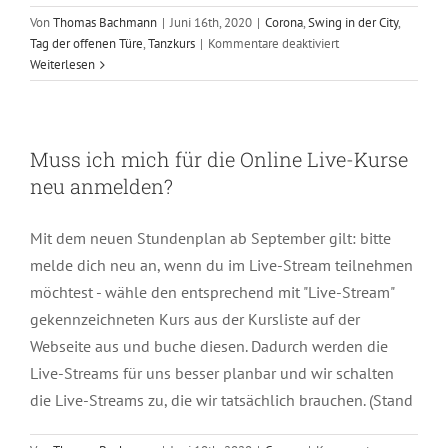
Von
Thomas Bachmann
|
Juni 16th, 2020
|
Corona
,
Swing in der City
,
für
Tag der offenen Türe
,
Tanzkurs
|
Kommentare deaktiviert
Wo
Weiterlesen
finde
ich
eine:n
Tanzpartner:in?
Muss ich mich für die Online Live-Kurse
neu anmelden?
Mit dem neuen Stundenplan ab September gilt: bitte
melde dich neu an, wenn du im Live-Stream teilnehmen
möchtest - wähle den entsprechend mit "Live-Stream"
gekennzeichneten Kurs aus der Kursliste auf der
Webseite aus und buche diesen. Dadurch werden die
Live-Streams für uns besser planbar und wir schalten
die Live-Streams zu, die wir tatsächlich brauchen. (Stand