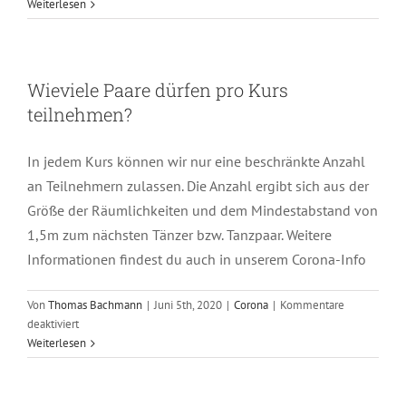
Welche
Weiterlesen
Kurse
werden
live
online
Wieviele Paare dürfen pro Kurs
übertragen?
teilnehmen?
In jedem Kurs können wir nur eine beschränkte Anzahl
an Teilnehmern zulassen. Die Anzahl ergibt sich aus der
Größe der Räumlichkeiten und dem Mindestabstand von
1,5m zum nächsten Tänzer bzw. Tanzpaar. Weitere
Informationen findest du auch in unserem Corona-Info
Von
Thomas Bachmann
|
Juni 5th, 2020
|
Corona
|
Kommentare
für
deaktiviert
Wieviele
Weiterlesen
Paare
dürfen
pro