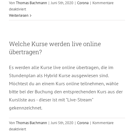
Von
Thomas Bachmann
|
Juni 5th, 2020
|
Corona
|
Kommentare
für
deaktiviert
Muss
Weiterlesen
ich
mich
für
jeden
Welche Kurse werden live online
Kurs
übertragen?
neu
anmelden?
Es werden alle Kurse live online übertragen, die im
Stundenplan als Hybrid Kurse ausgewiesen sind.
Möchtest du an einem Kurs online teilnehmen, wähle
bitte bei der Buchung den entsprechenden Kurs aus der
Kursliste aus - dieser ist mit "Live-Stream"
gekennzeichnet.
Von
Thomas Bachmann
|
Juni 5th, 2020
|
Corona
|
Kommentare
für
deaktiviert