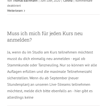
Von
Thomas Bachmann
|
Juni 10th, 2020
|
Corona
|
Kommentare
für
deaktiviert
Muss
Weiterlesen
ich
mich
für
die
Muss ich mich für jeden Kurs neu
Online
anmelden?
Live-
Kurse
neu
Ja, wenn du im Studio am Kurs teilnehmen möchtest
anmelden?
musst du dich einmalig neu anmelden - egal ob
Stammkunde oder Tanzneuling. Nur so können wir alle
Auflagen erfüllen und die maximale Teilnehmerzahl
sicherstellen. Wenn du ab September (neuer
Stundenplan) an unseren Live-Streams teilnehmen
möchtest, melde dich bitte ebenfalls an - hier gibt es
allerdings keine