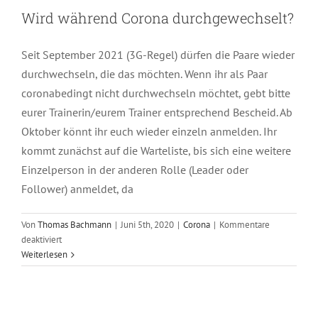
Kurs
Wird während Corona durchgewechselt?
teilnehmen?
Seit September 2021 (3G-Regel) dürfen die Paare wieder
durchwechseln, die das möchten. Wenn ihr als Paar
coronabedingt nicht durchwechseln möchtet, gebt bitte
eurer Trainerin/eurem Trainer entsprechend Bescheid. Ab
Oktober könnt ihr euch wieder einzeln anmelden. Ihr
kommt zunächst auf die Warteliste, bis sich eine weitere
Einzelperson in der anderen Rolle (Leader oder
Follower) anmeldet, da
Von
Thomas Bachmann
|
Juni 5th, 2020
|
Corona
|
Kommentare
für
deaktiviert
Wird
Weiterlesen
während
Corona
durchgewechselt?