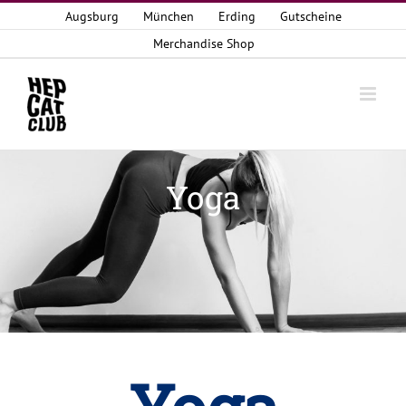
Zum
Augsburg
München
Erding
Gutscheine
Inhalt
Merchandise Shop
springen
Yoga