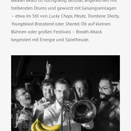
Balkan Beats ist hochgradig tanzbar, angereichert mit
treibenden Drums und gewürzt mit Gesangseinlagen
– etwa im Stil von
Lucky Chops, Meute
,
Trombone Shorty,
Youngblood Brassband
oder
Shantel.
Ob auf kleinen
Bühnen oder großen Festivals – Breath Attack
begeistert mit Energie und Spielfreude.