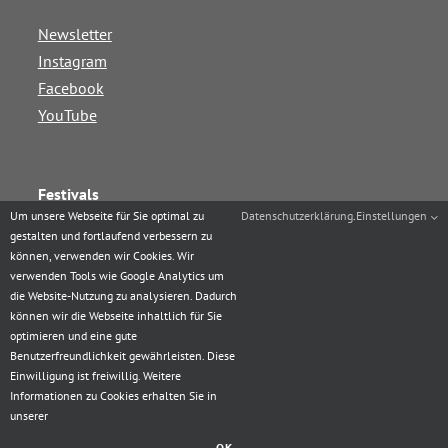
Newsletter
Instagram
Facebook
YouTube
Festivals
Um unsere Webseite für Sie optimal zu
Datenschutzerklärung
.
Einstellungen
Augsburg Jazz Rhythms
gestalten und fortlaufend verbessern zu
können, verwenden wir Cookies. Wir
Augsburg Balboa & Shag Festival
verwenden Tools wie Google Analytics um
Augsburg Westie Station
die Website-Nutzung zu analysieren. Dadurch
können wir die Webseite inhaltlich für Sie
Augsburg Boogie Festival
optimieren und eine gute
XmaSwing
Benutzerfreundlichkeit gewährleisten. Diese
Einwilligung ist freiwillig. Weitere
Informationen zu Cookies erhalten Sie in
unserer
Hep Cat Club, 2024
OK