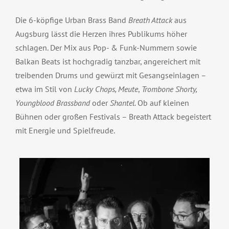
Die 6-köpfige Urban Brass Band
Breath Attack
aus
Augsburg lässt die Herzen ihres Publikums höher
schlagen. Der Mix aus Pop- & Funk-Nummern sowie
Balkan Beats ist hochgradig tanzbar, angereichert mit
treibenden Drums und gewürzt mit Gesangseinlagen –
etwa im Stil von
Lucky Chops, Meute
,
Trombone Shorty,
Youngblood Brassband
oder
Shantel.
Ob auf kleinen
Bühnen oder großen Festivals – Breath Attack begeistert
mit Energie und Spielfreude.